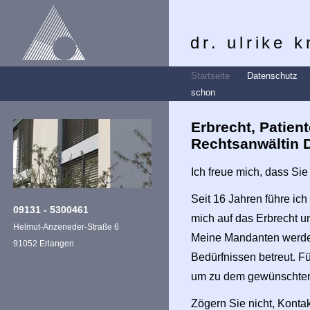
dr. ulrike 
Startseite
Datenschutz
schon
Erbrecht, Patien
Rechtsanwältin D
Ich freue mich, dass S
Seit 16 Jahren führe ic
09131 - 5300461
mich auf das Erbrecht u
Helmut-Anzeneder-Straße 6
Meine Mandanten werden
91052 Erlangen
Bedürfnissen betreut. F
um zu dem gewünschten
Zögern Sie nicht, Konta